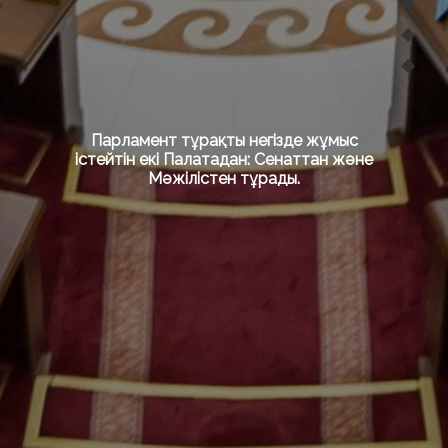
Парламент тұрақты негізде жұмыс
істейтін екі Палатадан: Сенаттан және
Мәжілістен тұрады.