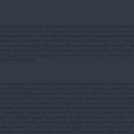
облысы, Степногорск қаласының тұрғыны, Ұлы Отан соғысының арда
еттім. 29.03.2000 жылы 9 мамырда Степногорск қаласының әкімдігі
әтерден бас тарту хаты» бар болғандықтан, 2004 жылы жергілікті 
дігінің қаулысымен «Мемлекеттік тұрғын үй қорынан» осы пәтер қ
ы әкімдікке тапсырдым. Бірақ әкімнің орынбасарынан бұл мекен – ж
лмақ! «Бізге» деген Үкіметтің қамқоры осындай болған ба?! Қазірг
. Сіздерден осы жоғарыда аталған мәселені тексеріп, пәтерімді ө
95 8-702-3155668
есі төңірегінде туындаған сұрақтарыңызды шешіп беру жөніндегі 
ан Республикасының 1995 жылғы 23 желтоқсандағы Заңының (бұдан 
рәсiмдер шеңберiнде немесе ол анықтайтын тәртiппен жүргiзiлетiн
сы заңның 12-бабының 1-тармағына сәйкес жекешелендіру мынадай 
 конкурс, туынды бағалы қағаздарды сату нысанындағы сауда-сатты
с заңды тұлғалардың және шетелдiк заңды тұлғалардың меншiгiне с
орындарын, сондай-ақ мемлекеттiк тұрғын үй қорының объектiлер
нде туындайтын құқықтық қатынастар «Жекешелендіру туралы» Қа
ы туралы" Заңымен, сонымен қатар, Қазақстан Республикасының з
дақтар кеңесiнiң 1989 жылғы 10 шiлдедегi № 211 қаулысы бекiткен
iндегi типтiк Ережесiмен, Қазақ КСР Президентiнiң 1991 жылғы 1