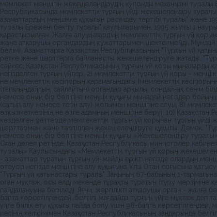
мемлекет меншiгiн жекешелендiрудiң купонды механизмi туралы 
Республикасында мемлекеттiк тұрғын үйдi жекешелендiру туралы 
азаматтардың меншiкке құқығын рәсiмдеу тәртiбi туралы" және 19
туралы Ереженi бекiту туралы" қаулыларымен, 1995 жылғы 1 нау
қарастырылған. Жалға алушылардың мемлекеттiк тұрғын үй қорына
және атқарушы органдардың құжаттарымен шектелмейдi. Мұндай қ
бөлiм). Азаматтарға Қазақстан Республикасының "Тұрғын үй қатын
ретке және шарттарға байланысты жекешелендiруге жатады. "Тұрғ
сәйкес, Қазақстан Республикасының тұрғын үй қоры мыналарды қам
негiзделген тұрғын үйлер; 2) мемлекеттiк тұрғын үй қоры - менш
не мемлекеттiк кәсiпорын қарамағындағы (мемлекеттiк кәсiпорынн
(тағайындайтын, сайлайтын) органдар арқылы, сондай-ақ сенiм бi
немесе оның бiр бөлiгiне меншiк құқығы мынадай негiздер бойынш
(сатып алу немесе тегiн алу) жолымен меншiгiне алуы; 8) мемлек
өзқызметкерiнiң не өзге адамның меншiгiне беруi; 10) Қазақстан 
көзделген реттерде мемлекеттiк тұрғын үй қорынан тұрғын үйдi ж
шарттармен және тәртiппен жекешелендiруге құқылы. Демек, "Тұ
немесе оның бiр бөлiгiне меншiк құқығы «Жекешелендiру туралы»
Оған дәлел ретінде, Қазақстан Республикасы министрлер кабинет
туралы» Қаулысындағы «Мемлекеттік тұрғын үй қорын жекешеленді
- азаматтар тұратын тұрғын үй-жайды ерікті негізде олардың менш
өтеусіз негізде меншігіне алу құқығына Ұлы Отан соғысына қатысу
"Тұрғын үй қатынастары туралы" Заңының 67-бабының 1-тармағына
оған мұқтаж, осы елдi мекенде тұрақты тұратын (тұру мерзiмiне
пайдалануына берiледi. Яғни, жергiлiктi атқарушы орган - жалға
бапта көрсетілгендей, белгілі жағдайда тұрғын үйге мұқтаж деп т
үйге билік ету құқығы пайда болу үшін 98-бапта көрсетілгендей,
иесiнiң келiсiмiмен Қазақстан Республикасының заңдарында белг