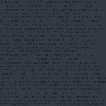
жылғы 24 қаңтардағы № 66 қаулысымен бекiтiлген Қазақстан
2 жылғы 3 ақпандағы "Мемлекеттiк тұрғын үй қорын алатын
ға берiлген мемлекеттiк тұрғын үй қорын жекешелендiру тәртiбi
маттық кодексiмен (Жалпы бөлiм) және басқалармен
қтары мемлекеттiк басқару органдары мен жергiлiктi өкiлеттi
және қолданылуы тиiс емес (АК-тiң 3 бабы 5 тармағы, Жалпы
к тұрғын үй қорынан берiлген үй-жайлар осы заңда көрсетiлген
 16 сәуiрдегi Заңының (бұдан әрі - Заң) 3-бабының 1-тармағына
меншiк құқығымен тиесiлi, мемлекеттiк емес меншiк нысанына
дардың қарамағындағы (мемлекеттiк коммуналдық тұрғын үй қоры)
ғын үй қорын басқаруды меншiк иесi тiкелей, не өзi құратын
ның 12-бабының 4),8),10)-тармақшаларына сәйкес тұрғын үйге
тұратын тұрғын үйдi немесе тұрғын үй-жайды жекешелендiру
лген тұрғын үйдi заңдарда белгiленген шарттармен
дер бойынша пайда болады. Ал, 13-бапқа сәйкес, осы Заңда
ұрғын үйдi Қазақстан Республикасының заңдарында белгiлеген
 12-бабының 4) тармақшасында көрсетілгендей, тұрғын үйге
ы ғана емес, сонымен қатар тегін беру арқылы да пайда болады.
екеттік тұрғын үй қорын жекешелендіру туралы ережені бекіту
1-тармағына сәйкес, мемлекеттік тұрғын үй қорын жекешелендіру
млекеттік тұрғын үй қорынан өздері тұрып жатқан тұрғын үй-жайды
аттағы тұлғалар ие бола алады. Алайда, Қазақстан Республикасының
рғын үй қорынан жергiлiктi атқарушы орган жалдаған тұрғын үй
ы аз топтарына жататын Қазақстан Республикасы азаматтарының
лген халықтың әлеуметтiк жағынан қорғалатын топтарына және 69-
енуге және пайданалануға ғана береді. Ал, жалдаушының тұрғын
бысы аз азаматтарға берiлетiн тұрғын үйдi жалдаушының тұрғын үй
а келе, Қазақстан Республикасының тұрғын үй заңы азаматтардың,