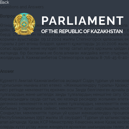
Back
Questions and Answers
Вопрос
Өтініш хат. Мен, Кажмагамбетов Амитай 1923 жылы туған, Ақмола 
дейін, Бестөбе кентінде «Казах Алтын» өндірісінде 44 жыл еңбек 
берді. Осы берген пәтердің бұрынғы иесінің 20.03.2000 жылғы «п
қорына» ауыстырды. 09.12.2004 жылғы Степногорск қаласының әкім
туралы 2 рет өтініш білдіріп, қажетті құжаттарды 30.10.2006 жыл
соғыс ардагері және мүгедегі пәтер сатып алуға қаржыны қайдан а
жатқанда, бір баспанаға ие бола алмаған жағдайға жетіп отырмын
жолдаушы А. Кажмагамбетов Степногорск қаласы 8-716-45-6-40-
Answer
Құрметті Амитай Кажмагамбетов ақсақал! Сіздің тұрғын үй мәсел
тұрғысынан мынаны атап өтеміз. «Жекешелендiру туралы» Қазақст
иесi ретiнде мемлекеттiң еркiмен осы Заңда белгiленген арнайы 
тұлғалардың және шетелдiк заңды тұлғалардың меншiгiне сату. О
биржасындағы сауда-саттық, екі кезеңді рәсімдер жолымен өтетін
дегенiмiз мемлекеттiк мүлiктi жеке тұлғалардың, мемлекеттiк еме
бабының 3-тармағына сәйкес, мемлекеттiк ауыл шаруашылық кәсiп
Сондықтан, мемлекеттік түрғын үй қорын жекешелендіру процесі
Республикасының 1997 жылғы 16 сәуiрдегi "Тұрғын үй қатынастар
атап айтқанда: Қазақ КСР Министрлер Кеңесiнiң және Қазақ кәсiпо
оларды күтiп ұстау және жөндеуге арналған шығындарды төлеу жөн