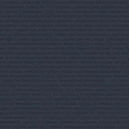
Ережемен, Қазақстан Республикасы Министрлер Кабинетiнiң 1992 
Ережесiмен, Қазақстан Республикасы Министрлер Кабинетiнiң 199
94 жылғы 3 қаңтардағы "1992 жылдың 1 қаңтарынан кейiн пайдалану
рызынан жүзеге асырыла бастаған Қазақстан Республикасының Аза
н үйлердi жекешелендiруге арналған заңдарымен белгiленген құқы
ұжаттар олар қабылданған күннен бастап заңсыз болып табылады 
астары туралы" заң жүзеге асырыла бастағаннан кейiн мемлекеттi
ын үй қатынастары туралы" Қазақстан Республикасының 1997 жылғы
тиды: 1) жеке тұрғын үй қоры - азаматтар мен заңды тұлғаларға 
iк құқығымен мемлекетке қарасты және жергiлiктi атқарушы орган
ың тұрғын үй қоры) тұрғын үйлер. Осы заңның 6-бабына сәйкес тұр
лдiрiлген адамдар арқылы жүзеге асырады. Сонымен қатар, осы заң
а: 4) жалға алушының мемлекеттiк тұрғын үй қорының үйiнде өзi 
еттiң немесе заңды тұлғаның мемлекеттiк меншiк нысанына негiзде
Республикасының заң актiлерiнде тыйым салынбаған басқа да негiз
алға алушы, кәмелетке толған отбасы мүшелерiнiң келiсiмiмен, т
рғын үй қатынастары туралы" Қазақстан Республикасының Заңының
 Қазақстан Республикасының Заңында көрсетілгендей – сату арқыл
інің 1992 жылғы 24 қаңтардағы «Қазақстан Республикасында Мемл
ру» түсінігін көрсетуге болады. Осы Қаулының жалпы бөлімінің 
ігіне тегін беру және сату. Ал, Қаулының 6-тармағына сәйкес, ме
шылар, I және II топтағы мүгедектер және де бірнеше белгілі сан
 сәйкес мемлекеттiк тұрғын үй қорынан тұрғын үй немесе жеке тұ
 қарамастан) және халықтық әлеуметтiк жағынан қорғалатын табыс
 беруші ретінде, мемлекеттiк тұрғын үй қорынан 68-бапта көрсеті
анылған азаматтарға - жалдаушы ретінде тұрғын үйді тек қана иел
 мемлекеттiк тұрғын үй қорынан әлеуметтiк жағынан қорғалатын та
iленген ретпен және шарттармен жекешелендiруiне болады. Қорыт