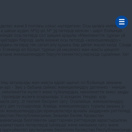
гері және II топтағы соғыс мүгедегімін. Осы қалаға келгенге
 4 шағын аудан, №15 үй, № 39 пәтерді келісім - шарт бойынша
әкімдік осы пәтерді сот шешімі арқылы «Мемлекеттік тұрғын үй
айтадан берілді. қала әкіміне осы пәтерді «жекешелендіру»
айдағы пәтерді тек сатып алу құқығы бар деген жауап келді. Сонда
і, Егеменді ел болып, тұрғын үй мәселесі жан-жақты шешіліп
з атыма жекешелендіріп беруге көмектесулеріңізді сұраймын. Хат
өтініш хатыңызды жан-жақты қарап шығып ол бойынша заңнама
әрі - Заң) 1-бабына сәйкес жекешелендiру дегенiмiз - меншiк
, мемлекеттiк мүлiктi жеке тұлғалардың, мемлекеттiк емес заңды
түрлерде жүзеге асырылады: 1) аукцион, тендер, қор
қта сату; 2) тікелей бәсірелі сату. Осылайша, жекешелендiру
ату деп түсіндіріледі. Алайда, жекешелендiру туралы заңның 3-
iн жекешелендiрудiң ерекшелiктерi арнайы заңдармен реттеледi.
зақстан Республикасының Заңынан бөлек, Қазақстан
аңнамасында белгiленген шарттармен реттерінде қарастырылған,
 азаматтарға пәтерлердi (үйлердi) жеке меншiкке сату және
3 қыркүйектегi қаулысымен бекiтiлген Қазақстан Республикасында