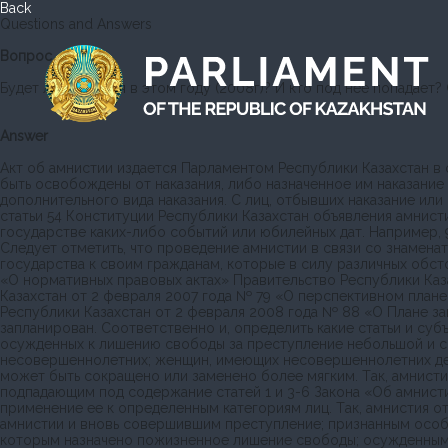
Back
Questions and Answers
Вопрос
Будет ли амнистия в этом году (2008г)? И кто под нее попадает?
Answer
Акт об амнистии издается Парламентом Республики Казахстан в 
быть освобождены от наказания, либо назначенное им наказание
дополнительного вида наказания. С лиц, отбывших наказание ил
статьи 54 Конституции Республики Казахстан объявления амнист
государстве каких-либо событий или юбилейных дат. Например, 
Следует отметить, что проведение амнистии в связи со знамена
государства к своим гражданам, которые в силу различных обсто
«О нормативных правовых актах» Правительство Республики Каз
Казахстан от 2 февраля 2007 года № 79 «О перспективном план
Республики Казахстан от 2 февраля 2008 года № 88 «О Плане за
запланирован. Соответственно и, определить какие статьи и суб
осужденных к лишению свободы за преступление небольшой и ср
несовершеннолетних; женщин, имеющих несовершеннолетних дете
может быть сокращено или заменено более мягким. Так, амнисти
подпадающим под содержание статей 1 и 3-6 Закона «Об амнисти
применение ее к определенным категориям лиц. Так, амнистия от
амнистии и вновь совершившим преступление; признанным особ
которым назначено пожизненное лишение свободы; осужденным и