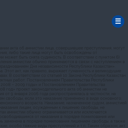
ании акта об амнистии лица, совершившее преступления, могут
ния, либо такие лица могут быть освобождены от
ии может быть снята судимость. В соответствии с пунктом 6)
вления амнистии обычно принимаются в связи с наступлением в
 празднованием Дня независимости Республики Казахстан».
. Этот акт, как правило, выражает гуманность и великодушие
ах. В соответствии со статьей 10 Закона Республики Казахстан
ектных работ. Постановлением Правительства Республики
а 2008 – 2009 годы» и Постановлением Правительства
08 год» проект законодательного акта об амнистии не
я от 9 января 2006 года распространялась в частности, на
ем свободы, если это наказание применено в виде основного;
нсионного возраста. Наказание, назначенное судом, амнистией
 наказания лицам, осужденным к лишению свободы, не
ктах амнистии обычно ограничивается или исключается
ее освободившимся от наказания в порядке помилования или
ь заменена в порядке помилования лишением свободы, а также
е, особо тяжкие виды преступлений и т.п. Таким образом, акт