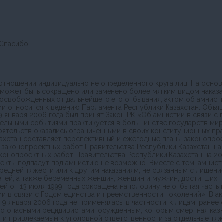
 Спасибо.
отношении индивидуально не определенного круга лиц. На основ
 может быть сокращено или заменено более мягким видом наказа
и освобожденных от дальнейшего его отбывания, актом об амнист
ии относится к ведению Парламента Республики Казахстан. Объя
9 января 2006 года был принят Закон РК «Об амнистии в связи с
тельными событиями практикуется в большинстве государств мира
ятельств оказались ограниченными в своих конституционных прав
ахстан составляет перспективный и ежегодные планы законопро
е законопроектных работ Правительства Республики Казахстан н
конопроектных работ Правительства Республики Казахстан на 20
ъекты подпадут под амнистию не возможно. Вместе с тем, амнисти
едней тяжести или к другим наказаниям, не связанным с лишени
й, а также беременных женщин; женщин и мужчин, достигших пе
ей от 13 июля 1999 года сокращена наполовину не отбытая часть
и в связи с Годом единства и преемственности поколений». В а
 9 января 2006 года не применялась, в частности, к лицам, ран
о опасными рецидивистами; осужденным, которым смертная казн
 привлекаемым к уголовной ответственности за отдельные тяжки