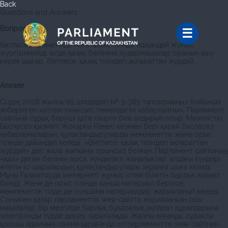
Back
Questions and Answers
Вопрос
баспасөз қызметінде неге қазақ тілінде ешқандай жұмыс
жүргізілмейді. әлде қазақ бөліміне аудармашылар орынын ашу
керек шығар. Әйтпесе, қазақ тіліндегі ақпараттан жұрдай....
Answer
Сіздің 2008 жылғы 09 шілдедегі № 3-389 тапсырмаңыз бойынша
жіберілген хатпен танысып, төмендегіні хабарлаймын. Парламент
сайтына сұрақ беруші қате пікірге бой алдырып отыр. Мәжілістің
Баспасөз қызметі Жоғарғы Кеңес кезінен бері қарай баспасөз
хабарламаларын, құлақтандыруларды мемлекеттік және орыс
тілінде дайындап келеді. «Әйтпесе, қазақ тіліндегі ақпараттан
жұрдай» деп жала жапқаны орынсыз болған. Парламент сайтының
«қаз» деген бөлімін ашса, күнделікті жаңалықтар, алдағы күндері
өтетін іс-шаралардың құлақтандырулары экранға шыға келеді.
Мұны Ғаламторда (интернет) жұмыс істей білетін барлық азамат
біледі. Және де орыс тілінде қанша материал берілсе,
мемлекеттік тілде де соншама материалдар жарияланып келеді.
Сонымен қатар парламенттік weв-сайтта жарияланған осы
мақалалар бір мезгілде барлық бұқаралық ақпарат құралдарына
электронды түрде дереу таратылады. Жалпы алғанда, сұрақты
қоюшы адамның сөзіне қарағанда ол парламенттік weв-сайтпен