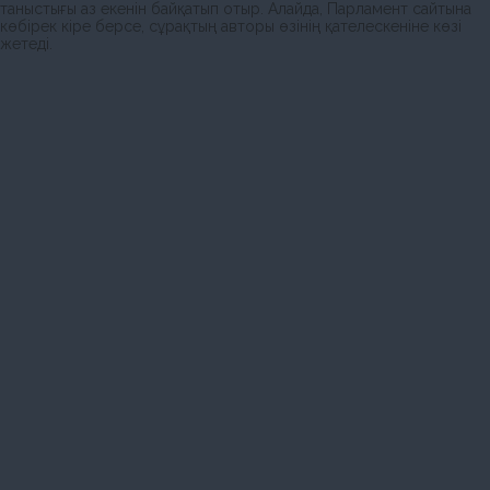
таныстығы аз екенін байқатып отыр. Алайда, Парламент сайтына
көбірек кіре берсе, сұрақтың авторы өзінің қателескеніне көзі
жетеді.