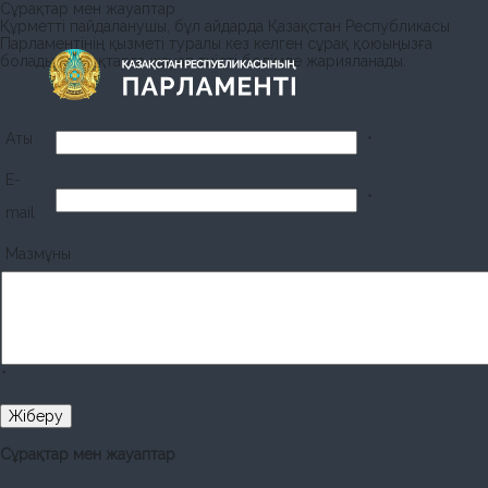
Сұрақтар мен жауаптар
Құрметті пайдаланушы, бұл айдарда Қазақстан Республикасы
Парламентінің қызметі туралы кез келген сұрақ қоюыңызға
болады. Сұрақтарға жауап тиісті бөлімде жарияланады.
Аты
*
E-
*
mail
Мазмұны
*
Сұрақтар мен жауаптар