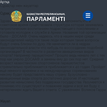
Артқа
Сұрақтар мен жауаптар
Сұрақ
Здравствуйте уважаемые. Хотелось бы напомнить,что в
советское время существовала структура которая занималась
патриотическим воспитанием подрастающего поколенияи и
готовила молодеж к службе в Армии. Название той организации
было - ДОСААФ. Очень надеюсь, что в нашем мире среди
законодателей найдутся такие люди которым такие вопросы
будут очень близки по духу. Не намечается ли в недрах
законодательной власти что нибудь по воссозданию подобной
организации? В частности о развитии авиационных видов
спорта? Например парашютном? Прошло ведь немало лет с тех
пор как умрло ДОСААФ, а замены ему до сих пор нет. Средний
возраст казахстанских спортсменов парашютистов
стремительно приближается приближается к 40 годам. Пройдет
ещё немного времени и на международных соревнованиях
некому будет представлять нашу страну. Бузусловно -
авиационные виды спорта достаточно дорогие. И настоящее
развитие немыслемо без поддержки государства. Разумеется я
понимаю,что существуют и поважнее задачи и всё же буду с
нетерпением ждать Вашего ответа. С уважением. Воликов Гарри.
Жауап