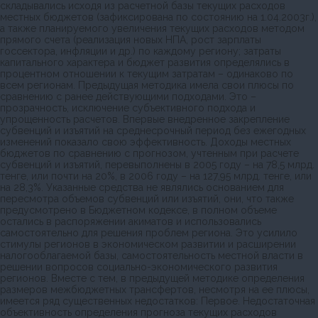
складывались исходя из расчетной базы текущих расходов
местных бюджетов (зафиксирована по состоянию на 1.04.2003г.),
а также планируемого увеличения текущих расходов методом
прямого счета (реализация новых НПА, рост зарплаты
госсектора, инфляции и др.) по каждому региону; затраты
капитального характера и бюджет развития определялись в
процентном отношении к текущим затратам – одинаково по
всем регионам. Предыдущая методика имела свои плюсы по
сравнению с ранее действующими подходами. Это –
прозрачность, исключение субъективного подхода и
упрощенность расчетов. Впервые внедренное закрепление
субвенций и изъятий на среднесрочный период без ежегодных
изменений показало свою эффективность. Доходы местных
бюджетов по сравнению с прогнозом, учтенным при расчете
субвенций и изъятий, перевыполнены в 2005 году – на 78,5 млрд.
тенге, или почти на 20%, в 2006 году – на 127,95 млрд. тенге, или
на 28,3%. Указанные средства не являлись основанием для
пересмотра объемов субвенций или изъятий, они, что также
предусмотрено в Бюджетном кодексе, в полном объеме
остались в распоряжении акиматов и использовались
самостоятельно для решения проблем региона. Это усилило
стимулы регионов в экономическом развитии и расширении
налогооблагаемой базы, самостоятельность местной власти в
решении вопросов социально-экономического развития
регионов. Вместе с тем, в предыдущей методике определения
размеров межбюджетных трансфертов, несмотря на ее плюсы,
имеется ряд существенных недостатков: Первое. Недостаточная
объективность определения прогноза текущих расходов