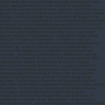
объективных факторов, обусловливающих различия в уровне
затрат: демографический состав, плотность проживания
населения, климатические условия, транспортная доступность и
другие. Формульность схемы заключается в следующем. Оценка
текущих затрат производится по определенной формуле, где
общий «пул» прогнозируемых затрат по местным бюджетам (все
регионы в целом) по каждой функциональной подгруппе затрат
распределяется между местными бюджетами регионов исходя
из количества потребителей бюджетных услуг в регионе и
корректирующих коэффициентов, отражающих объективные
факторы, которые обуславливают отличия в стоимости
предоставления услуг в регионе от среднереспубликанского
уровня и др. Одним из нововведений методики является
применение повышающих коэффициентов для Астаны, как
столицы, – 1,5 и Алматы, регионального финансового центра, –
1,25, что обусловлено их статусом, Эти города призваны быть
центрами притяжения человеческих ресурсов с других
регионов, в том числе приграничных государств, являются
местом расположения центральных госорганов и различных
международных организаций. В связи с чем, на их бюджет
ложится дополнительная нагрузка по выполнению своих
функций. Такой подход, общепринятый в мировой практике
обеспечит объективное определение текущих расходов местных
бюджетов, соответственно, равный доступ населения всех
регионов к гарантированным государством услугам,
предоставляемым за счет бюджетных средств. Второе. По
определению текущих затрат капитального характера (это –
капитальный ремонт, укрепление материально-технической базы