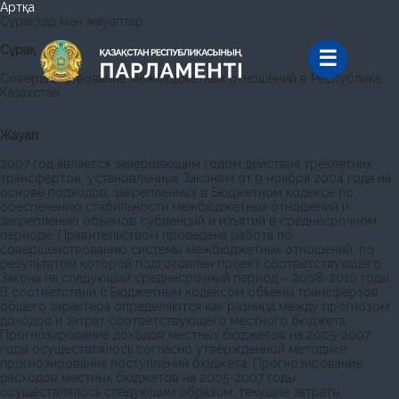
Артқа
Сұрақтар мен жауаптар
Сұрақ
Cовершенствование межбюджетных отношений в Республике
Казахстан
Жауап
2007 год является завершающим годом действия трехлетних
трансфертов, установленных Законом от 9 ноября 2004 года на
основе подходов, закрепленных в Бюджетном кодексе по
обеспечению стабильности межбюджетных отношений и
закреплению объемов субвенций и изъятий в среднесрочном
периоде. Правительством проведена работа по
совершенствованию системы межбюджетных отношений, по
результатом которой подготовлен проект соответствующего
Закона на следующий среднесрочный период – 2008-2010 годы.
В соответствии с Бюджетным кодексом объемы трансфертов
общего характера определяются как разница между прогнозом
доходов и затрат соответствующего местного бюджета.
Прогнозирование доходов местных бюджетов на 2005-2007
годы осуществлялось согласно утвержденной методике
прогнозирования поступлений бюджета. Прогнозирование
расходов местных бюджетов на 2005-2007 годы
осуществлялось следующим образом: текущие затраты