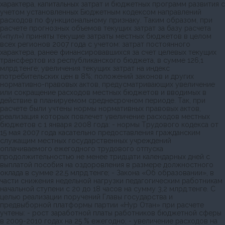
характера, капитальных затрат и бюджетных программ развития с
учетом установленных Бюджетным кодексом направлений
расходов по функциональному признаку. Таким образом, при
расчете прогнозных объемов текущих затрат за базу расчета
(«пул») приняты текущие затраты местных бюджетов в целом
всех регионов 2007 года с учетом: затрат постоянного
характера, ранее финансировавшихся за счет целевых текущих
трансфертов из республиканского бюджета, в сумме 126,1
млрд.тенге; увеличения текущих затрат на индекс
потребительских цен в 8%; положений законов и других
нормативно-правовых актов, предусматривающих увеличение
или сокращение расходов местных бюджетов и вводимых в
действие в планируемом среднесрочном периоде. Так, при
расчете были учтены нормы нормативных правовых актов,
реализация которых повлечет увеличение расходов местных
бюджетов с 1 января 2008 года: - нормы Трудового кодекса от
15 мая 2007 года касательно предоставления гражданским
служащим местных государственных учреждений
оплачиваемого ежегодного трудового отпуска
продолжительностью не менее тридцати календарных дней с
выплатой пособия на оздоровления в размере должностного
оклада в сумме 22,5 млрд.тенге; - Закона «Об образовании», в
части снижения недельной нагрузки педагогическим работникам
начальной ступени с 20 до 18 часов на сумму 3,2 млрд.тенге. С
целью реализации поручений Главы государства и
предвыборной платформы партии «Нур Отан» при расчете
учтены: - рост заработной платы работников бюджетной сферы
в 2009-2010 годах на 25 % ежегодно; - увеличение расходов на