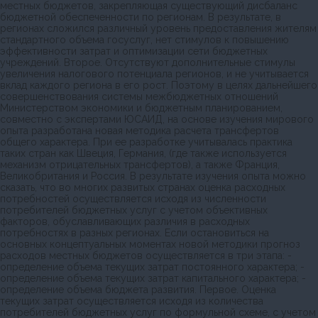
местных бюджетов, закрепляющая существующий дисбаланс
бюджетной обеспеченности по регионам. В результате, в
регионах сложился различный уровень предоставления жителям
стандартного объема госуслуг, нет стимулов к повышению
эффективности затрат и оптимизации сети бюджетных
учреждений. Второе. Отсутствуют дополнительные стимулы
увеличения налогового потенциала регионов, и не учитывается
вклад каждого региона в его рост. Поэтому в целях дальнейшего
совершенствования системы межбюджетных отношений
Министерством экономики и бюджетным планированием,
совместно с экспертами ЮСАИД, на основе изучения мирового
опыта разработана новая методика расчета трансфертов
общего характера. При ее разработке учитывалась практика
таких стран как Швеция, Германия, (где также используется
механизм отрицательных трансфертов), а также Франция,
Великобритания и Россия. В результате изучения опыта можно
сказать, что во многих развитых странах оценка расходных
потребностей осуществляется исходя из численности
потребителей бюджетных услуг с учетом объективных
факторов, обуславливающих различия в расходных
потребностях в разных регионах. Если остановиться на
основных концептуальных моментах новой методики прогноз
расходов местных бюджетов осуществляется в три этапа: -
определение объема текущих затрат постоянного характера; -
определение объема текущих затрат капитального характера; -
определение объема бюджета развития. Первое. Оценка
текущих затрат осуществляется исходя из количества
потребителей бюджетных услуг по формульной схеме, с учетом