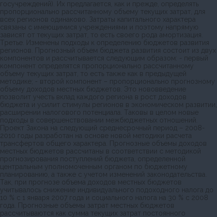
госучреждений). Их предлагается, как и прежде, определять
пропорционально рассчитанному объему текущих затрат, для
всех регионов одинаково. Затраты капитального характера
связаны с имеющимися учреждениями и поэтому напрямую
зависят от текущих затрат, то есть своего рода амортизация.
Третье. Изменены подходы к определению бюджетов развития
регионов. Прогнозный объем бюджета развития состоит из двух
компонентов и рассчитывается следующим образом: - первый
компонент определятся пропорционально рассчитанному
объему текущих затрат, то есть также как в предыдущей
методике; - второй компонент – пропорционально прогнозному
объему доходов местных бюджетов. Это нововведение
позволит учесть вклад каждого региона в рост доходов
бюджета и усилит стимулы регионов в экономическом развитии,
расширении налогового потенциала. Таковы в целом новые
подходы в совершенствовании межбюджетных отношений.
Проект Закона на следующий среднесрочный период – 2008-
2010 годы разработан на основе новой методики расчета
трансфертов общего характера. Прогнозные объемы доходов
местных бюджетов рассчитаны в соответствии с методикой
прогнозирования поступлений бюджета, определенной
центральным уполномоченным органом по бюджетному
планированию, а также с учетом изменений законодательства.
Так, при прогнозе объема доходов местных бюджетов
учитывалось снижение индивидуального подоходного налога до
10 % с 1 января 2007 года и социального налога на 30 % с 2008
года. Прогнозные объемы затрат местных бюджетов
рассчитываются как сумма текущих затрат постоянного