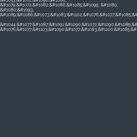
&#1053;&#1072;&#1096;&#1080;
&#1079;&#1072;&#1082;&#1086;&#1085;&#1099; &#1080;
&#1080;&#1093;
&#1089;&#1086;&#1073;&#1083;&#1102;&#1076;&#1077;&#1085;&#
&#1044;&#1077;&#1087;&#1091;&#1090;&#1072;&#1090;&#1089;&#
&#1076;&#1077;&#1103;&#1090;&#1077;&#1083;&#1100;&#1085;&#