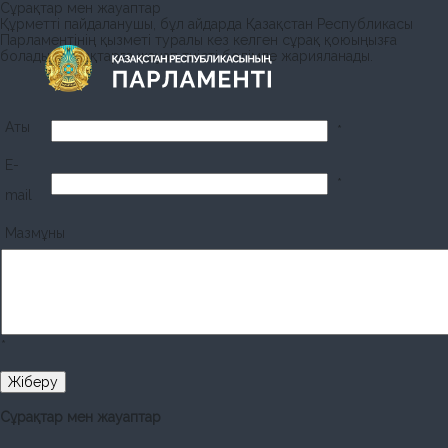
Сұрақтар мен жауаптар
Құрметті пайдаланушы, бұл айдарда Қазақстан Республикасы
Парламентінің қызметі туралы кез келген сұрақ қоюыңызға
болады. Сұрақтарға жауап тиісті бөлімде жарияланады.
Аты
*
E-
*
mail
Мазмұны
*
Сұрақтар мен жауаптар