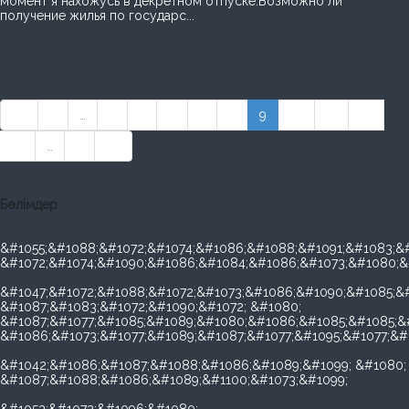
момент я нахожусь в декретном отпуске.Возможно ли
получение жилья по государс...
««
«
…
4
5
6
7
8
9
10
11
12
13
…
»
»»
Бөлімдер
&#1055;&#1088;&#1072;&#1074;&#1086;&#1088;&#1091;&#1083;&#
&#1072;&#1074;&#1090;&#1086;&#1084;&#1086;&#1073;&#1080;&
&#1047;&#1072;&#1088;&#1072;&#1073;&#1086;&#1090;&#1085;&#
&#1087;&#1083;&#1072;&#1090;&#1072; &#1080;
&#1087;&#1077;&#1085;&#1089;&#1080;&#1086;&#1085;&#1085;&
&#1086;&#1073;&#1077;&#1089;&#1087;&#1077;&#1095;&#1077;&#
&#1042;&#1086;&#1087;&#1088;&#1086;&#1089;&#1099; &#1080;
&#1087;&#1088;&#1086;&#1089;&#1100;&#1073;&#1099;