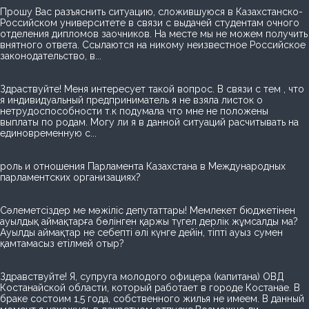
Прошу Вас разъяснить ситуацию, сложившуюся в Казахстанско-
Российском университете в связи с выдачей студентам очного
отделения дипломов заочников. На месте мы не можем получить
внятного ответа. Ссылаются на никому неизвестное Российское
законодательство, в...
Здраствуйте! Меня интересует такой вопрос. В связи с тем , что
я индивидуальный предприниматель я не взяла листок о
нетрудоспособности т.к подумала что мне не положены
выплаты по родам. Могу ли я в данной ситуаций расчитывать на
единовременную с...
роль и отношения Парламента Казахстана в Международных
парламентских организациях?
Сәлеметсіздер ме мәжіліс депутаттары! Мемлекет бюджетінен
ауылдық аймақтарға бөлінген қаржы түгел дерлік жұмсалды ма?
Ауылды аймақтар не себепті әлі күнге дейін, тіпті ауыз сумен
қамтамасыз етілмей отыр?
Здравствуйте! Я, супруга молодого офицера (капитана) ОВД
Костанайской области, который работает в городе Костанае. В
браке состоим 1,5 года, собственного жилья не имеем. В данный