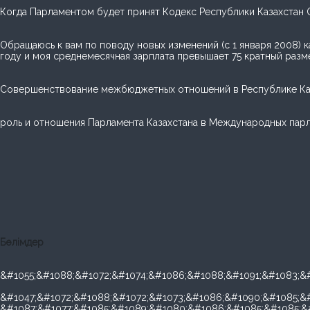
Когда Парламентом будет принят Кодекс Республики Казахстан 
Обращаюсь к вам по поводу новых изменений (с 1 января 2008) к
году и моя среднемесячная зарплата превышает 75 кратный разме
Cовершенствование межбюджетных отношений в Республике Ка
роль и отношения Парламента Казахстана в Международных парл
Бөлімдер
&#1055;&#1088;&#1072;&#1074;&#1086;&#1088;&#1091;&#1083;&
&#1047;&#1072;&#1088;&#1072;&#1073;&#1086;&#1090;&#1085;&#
&#1087;&#1077;&#1085;&#1089;&#1080;&#1086;&#1085;&#1085;&#