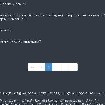
О браке и семье?
асательно социальных выплат на случаи потери дохода в связи с
р минимальной...
захстан
аментских организациях?
««
«
1
2
»
»»
#1100;&#1085;&#1099;&#1077; &#1072;&#1074;&#1090;&#1086;&#
1072;&#1103; &#1087;&#1083;&#1072;&#1090;&#1072; &#1080;
1086;&#1077; &#1086;&#1073;&#1077;&#1089;&#1087;&#1077;&#1