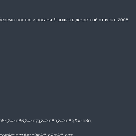
 беременностью и родами. Я вышла в декретный отпуск в 2008
1084;&#1086;&#1073;&#1080;&#1083;&#1080;
095;&#1077;&#1085;&#1080;&#1077;