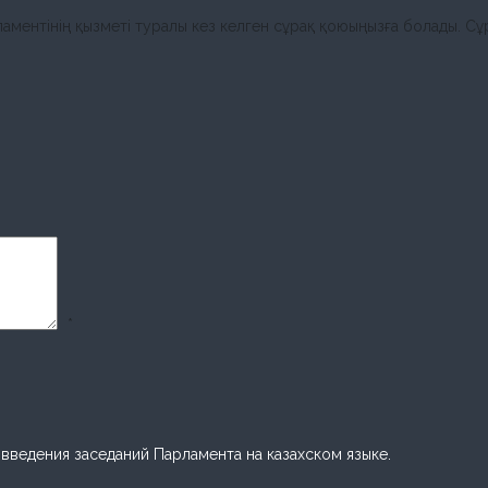
ментінің қызметі туралы кез келген сұрақ қоюыңызға болады. Сұр
*
ведения заседаний Парламента на казахском языке.