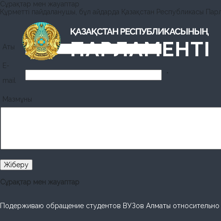
Сұрақтар мен жауаптар
Құрметті пайдаланушы, бұл айдарда Қазақстан Республикасы Парла
Аты
*
E-
*
mail
Мазмұны
Сұрақтар мен жауаптар
Подерживаю обращение студентов ВУЗов Алматы относительно в